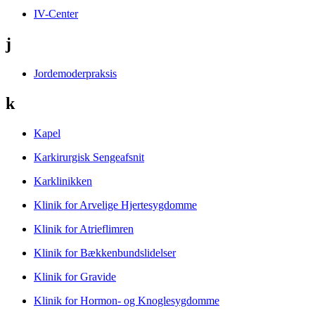
IV-Center
j
Jordemoderpraksis
k
Kapel
Karkirurgisk Sengeafsnit
Karklinikken
Klinik for Arvelige Hjertesygdomme
Klinik for Atrieflimren
Klinik for Bækkenbundslidelser
Klinik for Gravide
Klinik for Hormon- og Knoglesygdomme