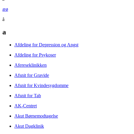
æ
ø
å
a
Afdeling for Depression og Angst
Afdeling for Psykoser
Afereseklinikken
Afsnit for Gravide
Afsnit for Kvindesygdomme
Afsnit for Tab
AK-Centret
Akut Børnemodtagelse
Akut Dagklinik