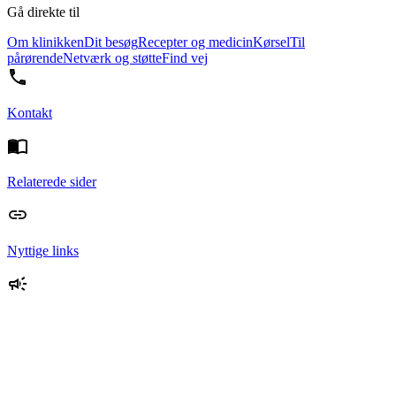
Gå direkte til
Om klinikken
Dit besøg
Recepter og medicin
Kørsel
Til
pårørende
Netværk og støtte
Find vej
Kontakt
Relaterede sider
Nyttige links