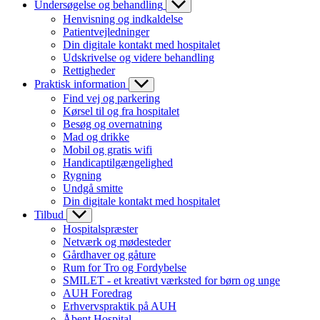
Undersøgelse og behandling
Henvisning og indkaldelse
Patientvejledninger
Din digitale kontakt med hospitalet
Udskrivelse og videre behandling
Rettigheder
Praktisk information
Find vej og parkering
Kørsel til og fra hospitalet
Besøg og overnatning
Mad og drikke
Mobil og gratis wifi
Handicaptilgængelighed
Rygning
Undgå smitte
Din digitale kontakt med hospitalet
Tilbud
Hospitalspræster
Netværk og mødesteder
Gårdhaver og gåture
Rum for Tro og Fordybelse
SMILET - et kreativt værksted for børn og unge
AUH Foredrag
Erhvervspraktik på AUH
Åbent Hospital