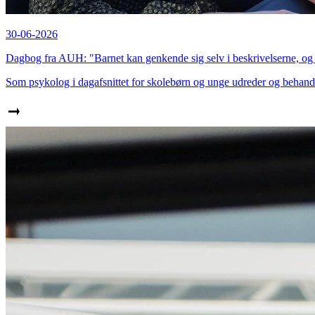
30-06-2026
Dagbog fra AUH: "Barnet kan genkende sig selv i beskrivelserne, og d
Som psykolog i dagafsnittet for skolebørn og unge udreder og behand