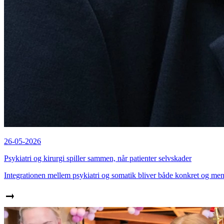
26-05-2026
Psykiatri og kirurgi spiller sammen, når patienter selvskader
Integrationen mellem psykiatri og somatik bliver både konkret og men