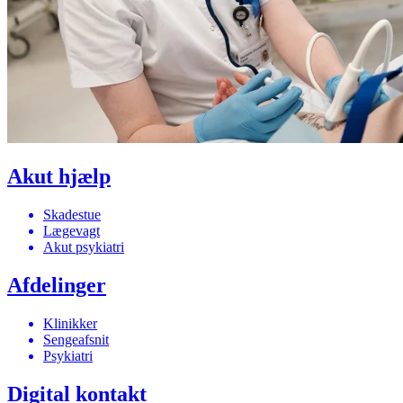
Akut hjælp
Skadestue
Lægevagt
Akut psykiatri
Afdelinger
Klinikker
Sengeafsnit
Psykiatri
Digital kontakt