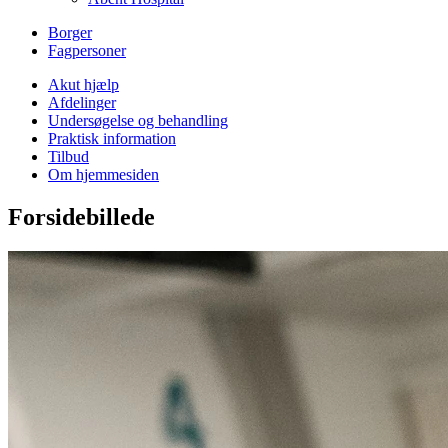
Borger
Fagpersoner
Akut hjælp
Afdelinger
Undersøgelse og behandling
Praktisk information
Tilbud
Om hjemmesiden
Forsidebillede