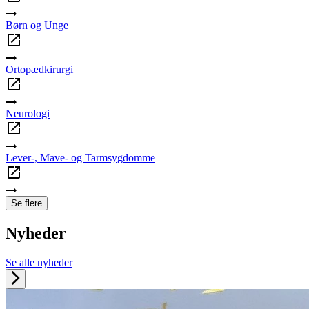
Børn og Unge
Ortopædkirurgi
Neurologi
Lever-, Mave- og Tarmsygdomme
Se flere
Nyheder
Se alle nyheder