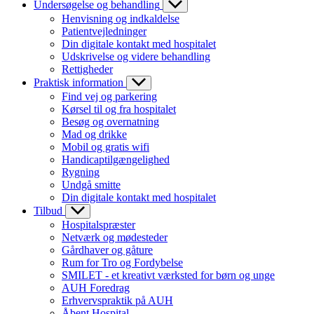
Undersøgelse og behandling
Henvisning og indkaldelse
Patientvejledninger
Din digitale kontakt med hospitalet
Udskrivelse og videre behandling
Rettigheder
Praktisk information
Find vej og parkering
Kørsel til og fra hospitalet
Besøg og overnatning
Mad og drikke
Mobil og gratis wifi
Handicaptilgængelighed
Rygning
Undgå smitte
Din digitale kontakt med hospitalet
Tilbud
Hospitalspræster
Netværk og mødesteder
Gårdhaver og gåture
Rum for Tro og Fordybelse
SMILET - et kreativt værksted for børn og unge
AUH Foredrag
Erhvervspraktik på AUH
Åbent Hospital