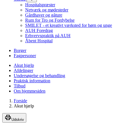
Hospitalspræster
Netværk og mødesteder
Gårdhaver og gåture
Rum for Tro og Fordybelse
SMILET - et kreativt værksted for børn og unge
AUH Foredrag
Erhvervspraktik på AUH
Åbent Hospital
Borger
Fagpersoner
Akut hjælp
Afdelinger
Undersøgelse og behandling
Praktisk information
Tilbud
Om hjemmesiden
Forside
Akut hjælp
Udskriv