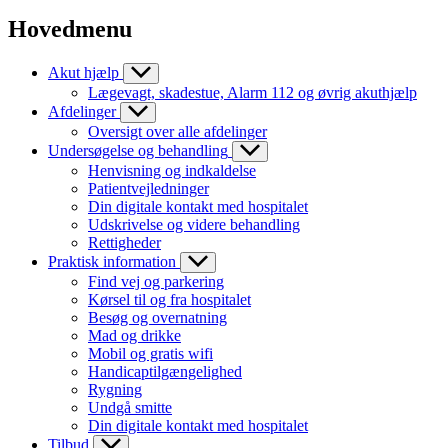
Hovedmenu
Akut hjælp
Lægevagt, skadestue, Alarm 112 og øvrig akuthjælp
Afdelinger
Oversigt over alle afdelinger
Undersøgelse og behandling
Henvisning og indkaldelse
Patientvejledninger
Din digitale kontakt med hospitalet
Udskrivelse og videre behandling
Rettigheder
Praktisk information
Find vej og parkering
Kørsel til og fra hospitalet
Besøg og overnatning
Mad og drikke
Mobil og gratis wifi
Handicaptilgængelighed
Rygning
Undgå smitte
Din digitale kontakt med hospitalet
Tilbud