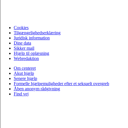
Cookies
Tilgængelighedserklæring
Juridisk information
Dine data
Sikker mail
Hjælp til oplæsning
Webredaktion
Om centeret
Akut hjælp
Senere hjælp
Formelle hjælpemuligheder efter et seksuelt overgreb
Åben anonym rådgivning
Find vej