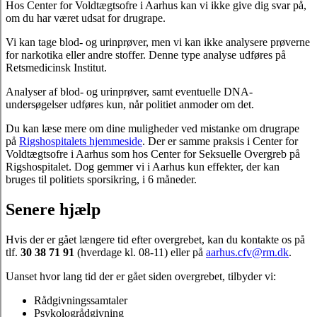
Hos Center for Voldtægtsofre i Aarhus kan vi ikke give dig svar på,
om du har været udsat for drugrape.
Vi kan tage blod- og urinprøver, men vi kan ikke analysere prøverne
for narkotika eller andre stoffer. Denne type analyse udføres på
Retsmedicinsk Institut.
Analyser af blod- og urinprøver, samt eventuelle DNA-
undersøgelser udføres kun, når politiet anmoder om det.
Du kan læse mere om dine muligheder ved mistanke om drugrape
på
Rigshospitalets hjemmeside
. Der er samme praksis i Center for
Voldtægtsofre i Aarhus som hos Center for Seksuelle Overgreb på
Rigshospitalet. Dog gemmer vi i Aarhus kun effekter, der kan
bruges til politiets sporsikring, i 6 måneder.
Senere hjælp
Hvis der er gået længere tid efter overgrebet, kan du kontakte os på
tlf.
30 38 71 91
(hverdage kl. 08-11) eller på
aarhus.cfv@rm.dk
.
Uanset hvor lang tid der er gået siden overgrebet, tilbyder vi:
Rådgivningssamtaler
Psykologrådgivning