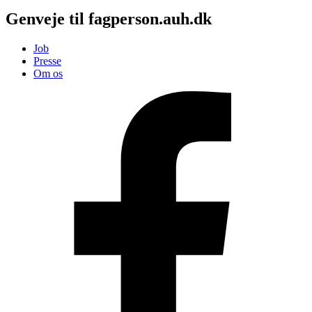
Genveje til fagperson.auh.dk
Job
Presse
Om os