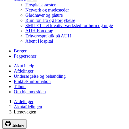
Hospitalspræster
Netværk og mødesteder
Gårdhaver og gåture
Rum for Tro og Fordybelse
SMILET - et kreativt værksted for børn og unge
AUH Foredrag
Erhvervspraktik på AUH
Åbent Hospital
Borger
Fagpersoner
Akut hjælp
Afdelinger
Undersøgelse og behandling
Praktisk information
Tilbud
Om hjemmesiden
Afdelinger
Akutafdelingen
Lægevagten
Udskriv