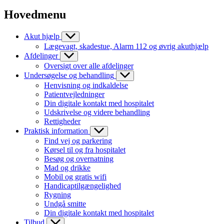
Hovedmenu
Akut hjælp
Lægevagt, skadestue, Alarm 112 og øvrig akuthjælp
Afdelinger
Oversigt over alle afdelinger
Undersøgelse og behandling
Henvisning og indkaldelse
Patientvejledninger
Din digitale kontakt med hospitalet
Udskrivelse og videre behandling
Rettigheder
Praktisk information
Find vej og parkering
Kørsel til og fra hospitalet
Besøg og overnatning
Mad og drikke
Mobil og gratis wifi
Handicaptilgængelighed
Rygning
Undgå smitte
Din digitale kontakt med hospitalet
Tilbud