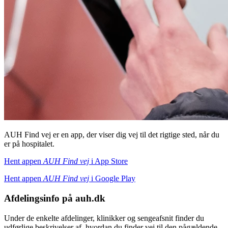
AUH Find vej er en app, der viser dig vej til det rigtige sted, når du
er på hospitalet.
Hent appen
AUH Find vej
i App Store
Hent appen
AUH Find vej
i
Google Play
Afdelingsinfo på auh.dk
Under de enkelte afdelinger, klinikker og sengeafsnit finder du
udførlige beskrivelser af, hvordan du finder vej til den pågældende