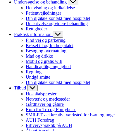
Undersøgelse og behandling
Henvisning og indkaldelse
Patientvejledninger
Din digitale kontakt med hospitalet
Udskrivelse og videre behandling
Rettigheder
Praktisk information
Find vej og parkering
Kørsel til og fra hospitalet
Besøg og overnatning
Mad og drikke
Mobil og gratis wifi
Handicaptilgængelighed
Rygning
Undgå smitte
Din digitale kontakt med hospitalet
Tilbud
Hospitalspræster
Netværk og mødesteder
Gårdhaver og gåture
Rum for Tro og Fordybelse
SMILET - et kreativt værksted for børn og unge
AUH Foredrag
Erhvervspraktik på AUH
Åbent Hospital