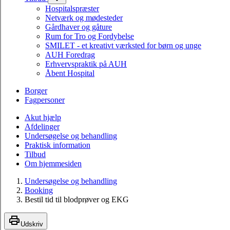
Hospitalspræster
Netværk og mødesteder
Gårdhaver og gåture
Rum for Tro og Fordybelse
SMILET - et kreativt værksted for børn og unge
AUH Foredrag
Erhvervspraktik på AUH
Åbent Hospital
Borger
Fagpersoner
Akut hjælp
Afdelinger
Undersøgelse og behandling
Praktisk information
Tilbud
Om hjemmesiden
Undersøgelse og behandling
Booking
Bestil tid til blodprøver og EKG
Udskriv