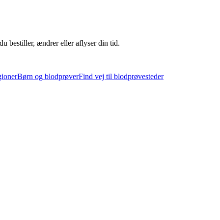
u bestiller, ændrer eller aflyser din tid.
gioner
Børn og blodprøver
Find vej til blodprøvesteder