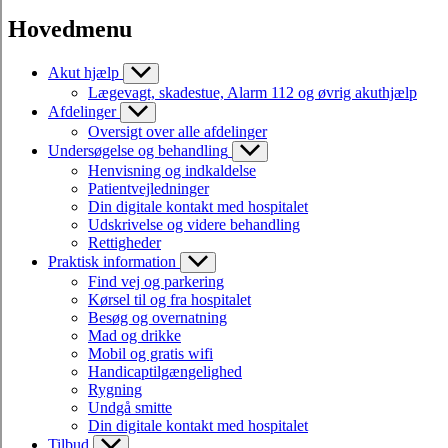
Hovedmenu
Akut hjælp
Lægevagt, skadestue, Alarm 112 og øvrig akuthjælp
Afdelinger
Oversigt over alle afdelinger
Undersøgelse og behandling
Henvisning og indkaldelse
Patientvejledninger
Din digitale kontakt med hospitalet
Udskrivelse og videre behandling
Rettigheder
Praktisk information
Find vej og parkering
Kørsel til og fra hospitalet
Besøg og overnatning
Mad og drikke
Mobil og gratis wifi
Handicaptilgængelighed
Rygning
Undgå smitte
Din digitale kontakt med hospitalet
Tilbud