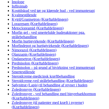
Imolope
Infliximab
Kosttilskud ved tør og kløende hud - ved immunterapi
Kvalmestillende
Kytril/Granisetron (Kræftafdelingen)
Lorazepam (Kræftafdelingen)
Metoclopramid (Kræftafdelingen)
Morfin gel - ved smertefulde hudreaktioner pga.
strålebehandling
Morfin hurtigvirkende (Kræftafdelingen)
Morfindepot og hurtigtvirkende (Kræftafdelingen)
Nimorazol (Kræftafdelingen)
Olanzapin (Kræftafdelingen)
Ondansetron (Kræftafdelingen)
Prednisolon (Kræftafdelingen)
Prednisolon – på grund af bivirkning ved immunterapi
Smertestillende
Steroidcreme-medicinsk kræftbehandling
Steroidcreme-ved strålebehandling (Kræftafdelingen)
Sølvnitrat (Lapis) til behandling af revner i huden
Zoledronsyre (Kræftafdelingen)
Zoledronsyre - ved behandling med binyrebarkhormon
(Kræftafdelingen)
Zoledronsyre (til patienter med kræft i nyrerne)
(Kræftafdelingen)