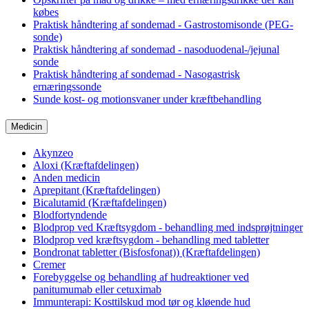
købes
Praktisk håndtering af sondemad - Gastrostomisonde (PEG-
sonde)
Praktisk håndtering af sondemad - nasoduodenal-/jejunal
sonde
Praktisk håndtering af sondemad - Nasogastrisk
ernæringssonde
Sunde kost- og motionsvaner under kræftbehandling
Medicin
Akynzeo
Aloxi (Kræftafdelingen)
Anden medicin
Aprepitant (Kræftafdelingen)
Bicalutamid (Kræftafdelingen)
Blodfortyndende
Blodprop ved Kræftsygdom - behandling med indsprøjtninger
Blodprop ved kræftsygdom - behandling med tabletter
Bondronat tabletter (Bisfosfonat)) (Kræftafdelingen)
Cremer
Forebyggelse og behandling af hudreaktioner ved
panitumumab eller cetuximab
Immunterapi: Kosttilskud mod tør og kløende hud