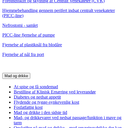
Forbindsskift og skylning af Centralt Venekateter (CVK)
Hjemmebehandling gennem perifert indsat centralt venekateter
(PICC-line)
Nefrostomi - samlet
PICC-line fjernelse af pumpe
Fjernelse af plastiknål fra blodåre
Fjernelse af nål fra port
Mad og drikke
At spise og få sondemad
Bestilling af Klinisk Ernæring ved leverandør
Diabetes og nedsat appetit
Flydende og tygge-synkevenlig kost
Fosfatfattig kost
Mad og drikke i den sidste tid
Mad- og drikkevarer ved nedsat passage/funktion i mave og
tarm
Opskrifter på mad og drikke – med ernæringsdrikke der kan