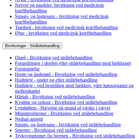
Nerver og muskler- bivirkning ved medicinsk
kræftbehandling
Smags- og lugtesans - bivirkning ved medicinsk
kræftbehandling
Træthed - bivirkning ved medicinsk kræftbehandling
Øjne - bivirkning ved medicinsk kræftbehandling
Bivirkninger - Strålebehandling
Diaré - Bivirkning ved strålebehandling
Forandringer i skeden efter strålebehandling mod bækkenet
Forstoppelse
Hoste og åndenød - Bivirkning ved strålebehandling
Hudpleje - under og efter strålebehandling
Hudpleje - ved bestråling mod bækken, ydre kønsorganer og
mellemkødet
Hårtab - Bivirkning ved strålebehandling
Kvalme og opkast - Bivirkning ved strålebehandling
Lymfødem - Hævelse på grund af væske i vævet
Mundproblemer - Bivirkning ved strålebehandling
Nedsat appetit
Smags- og lugtesans - bivirkning ved strålebehandling
Smerter - Bivirkning ved strålebehandling
Tryksymptomer fra hjernen - Bivirkning ved strålebehandling