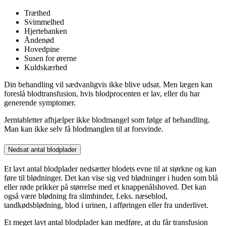
Træthed
Svimmelhed
Hjertebanken
Åndenød
Hovedpine
Susen for ørerne
Kuldskærhed
Din behandling vil sædvanligvis ikke blive udsat. Men lægen kan
foreslå blodtransfusion, hvis blodprocenten er lav, eller du har
generende symptomer.
Jerntabletter afhjælper ikke blodmangel som følge af behandling.
Man kan ikke selv få blodmanglen til at forsvinde.
Nedsat antal blodplader
Et lavt antal blodplader nedsætter blodets evne til at størkne og kan
føre til blødninger. Det kan vise sig ved blødninger i huden som blå
eller røde prikker på størrelse med et knappenålshoved. Det kan
også være blødning fra slimhinder, f.eks. næseblod,
tandkødsblødning, blod i urinen, i afføringen eller fra underlivet.
Et meget lavt antal blodplader kan medføre, at du får transfusion