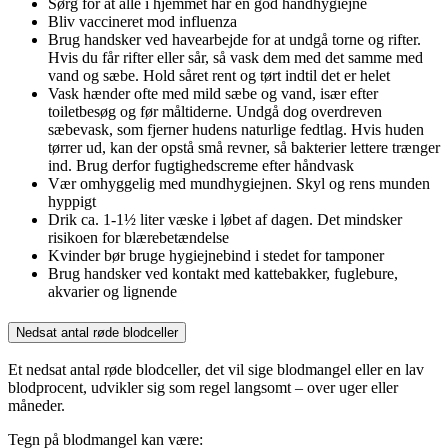
Sørg for at alle i hjemmet har en god håndhygiejne
Bliv vaccineret mod influenza
Brug handsker ved havearbejde for at undgå torne og rifter.
Hvis du får rifter eller sår, så vask dem med det samme med
vand og sæbe. Hold såret rent og tørt indtil det er helet
Vask hænder ofte med mild sæbe og vand, især efter
toiletbesøg og før måltiderne. Undgå dog overdreven
sæbevask, som fjerner hudens naturlige fedtlag. Hvis huden
tørrer ud, kan der opstå små revner, så bakterier lettere trænger
ind. Brug derfor fugtighedscreme efter håndvask
Vær omhyggelig med mundhygiejnen. Skyl og rens munden
hyppigt
Drik ca. 1-1½ liter væske i løbet af dagen. Det mindsker
risikoen for blærebetændelse
Kvinder bør bruge hygiejnebind i stedet for tamponer
Brug handsker ved kontakt med kattebakker, fuglebure,
akvarier og lignende
Nedsat antal røde blodceller
Et nedsat antal røde blodceller, det vil sige blodmangel eller en lav
blodprocent, udvikler sig som regel langsomt – over uger eller
måneder.
Tegn på blodmangel kan være: