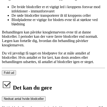
De hvide blodceller er et vigtigt led i kroppens forsvar mod
infektioner - immunforsvaret
De røde blodceller transporterer ilt til kroppens celler
Blodpladerne er vigtige for blodets evne til at størkne ved
blødning
Behandlingen kan påvirke knoglemarvens evne til at danne
blodceller. I perioder kan der være færre blodceller end normalt.
Lægen kan fortælle dig, hvordan din behandling påvirker
knoglemarven.
Du vil jævnligt få taget en blodprøve for at måle antallet af
blodceller. Hvis antallet er for lavt, kan dosis ændres eller
behandlingen udsættes, til antallet af blodceller igen er steget.
Fold ud
Det kan du gøre
Nedsat antal hvide blodceller