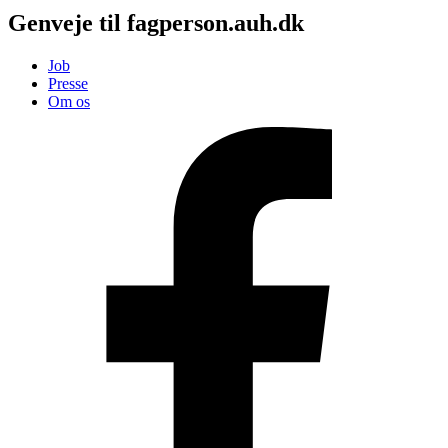
Genveje til fagperson.auh.dk
Job
Presse
Om os