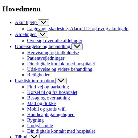
Hovedmenu
Akut hjælp
Lægevagt, skadestue, Alarm 112 og øvrig akuthjælp
Afdelinger
Oversigt over alle afdelinger
Undersøgelse og behandling
Henvisning og indkaldelse
Patientvejledninger
Din digitale kontakt med hospitalet
Udskrivelse og videre behandling
Rettigheder
Praktisk information
Find vej og parkering
Kørsel til og fra hospitalet
Besøg og overnatning
Mad og drikke
Mobil og gratis wifi
Handicaptilgængelighed
Rygning
Undgå smitte
Din digitale kontakt med hospitalet
Tilbud