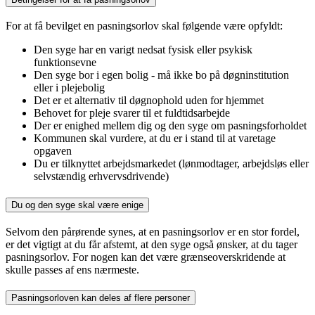
For at få bevilget en pasningsorlov skal følgende være opfyldt:
Den syge har en varigt nedsat fysisk eller psykisk
funktionsevne
Den syge bor i egen bolig - må ikke bo på døgninstitution
eller i plejebolig
Det er et alternativ til døgnophold uden for hjemmet
Behovet for pleje svarer til et fuldtidsarbejde
Der er enighed mellem dig og den syge om pasningsforholdet
Kommunen skal vurdere, at du er i stand til at varetage
opgaven
Du er tilknyttet arbejdsmarkedet (lønmodtager, arbejdsløs eller
selvstændig erhvervsdrivende)
Du og den syge skal være enige
Selvom den pårørende synes, at en pasningsorlov er en stor fordel,
er det vigtigt at du får afstemt, at den syge også ønsker, at du tager
pasningsorlov. For nogen kan det være grænseoverskridende at
skulle passes af ens nærmeste.
Pasningsorloven kan deles af flere personer