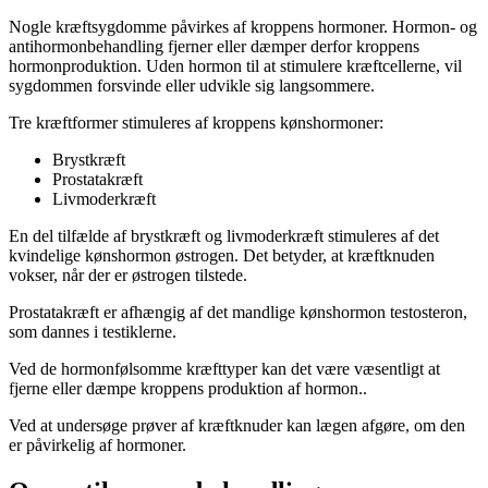
Nogle kræftsygdomme påvirkes af kroppens hormoner. Hormon- og
antihormonbehandling fjerner eller dæmper derfor kroppens
hormonproduktion. Uden hormon til at stimulere kræftcellerne, vil
sygdommen forsvinde eller udvikle sig langsommere.
Tre kræftformer stimuleres af kroppens kønshormoner:
Brystkræft
Prostatakræft
Livmoderkræft
En del tilfælde af brystkræft og livmoderkræft stimuleres af det
kvindelige kønshormon østrogen. Det betyder, at kræftknuden
vokser, når der er østrogen tilstede.
Prostatakræft er afhængig af det mandlige kønshormon testosteron,
som dannes i testiklerne.
Ved de hormonfølsomme kræfttyper kan det være væsentligt at
fjerne eller dæmpe kroppens produktion af hormon..
Ved at undersøge prøver af kræftknuder kan lægen afgøre, om den
er påvirkelig af hormoner.