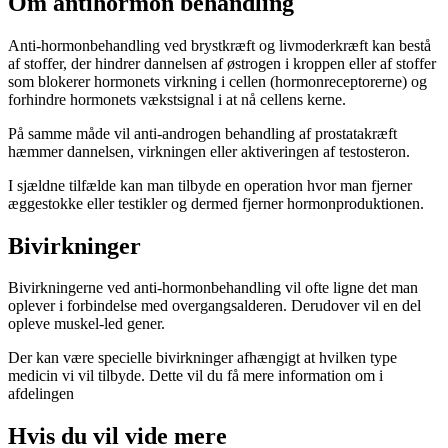
Om antihormon behandling
Anti-hormonbehandling ved brystkræft og livmoderkræft kan bestå
af stoffer, der hindrer dannelsen af østrogen i kroppen eller af stoffer
som blokerer hormonets virkning i cellen (hormonreceptorerne) og
forhindre hormonets vækstsignal i at nå cellens kerne.
På samme måde vil anti-androgen behandling af prostatakræft
hæmmer dannelsen, virkningen eller aktiveringen af testosteron.
I sjældne tilfælde kan man tilbyde en operation hvor man fjerner
æggestokke eller testikler og dermed fjerner hormonproduktionen.
Bivirkninger
Bivirkningerne ved anti-hormonbehandling vil ofte ligne det man
oplever i forbindelse med overgangsalderen. Derudover vil en del
opleve muskel-led gener.
Der kan være specielle bivirkninger afhængigt at hvilken type
medicin vi vil tilbyde. Dette vil du få mere information om i
afdelingen
Hvis du vil vide mere