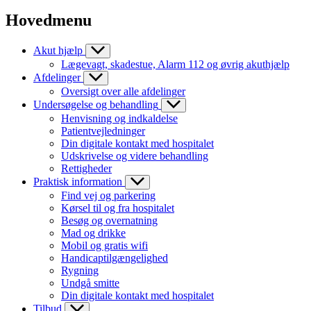
Hovedmenu
Akut hjælp
Lægevagt, skadestue, Alarm 112 og øvrig akuthjælp
Afdelinger
Oversigt over alle afdelinger
Undersøgelse og behandling
Henvisning og indkaldelse
Patientvejledninger
Din digitale kontakt med hospitalet
Udskrivelse og videre behandling
Rettigheder
Praktisk information
Find vej og parkering
Kørsel til og fra hospitalet
Besøg og overnatning
Mad og drikke
Mobil og gratis wifi
Handicaptilgængelighed
Rygning
Undgå smitte
Din digitale kontakt med hospitalet
Tilbud