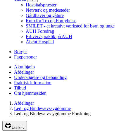
Hospitalspræster
Netværk og mødesteder
Gårdhaver og gåture
Rum for Tro og Fordybelse
SMILET - et kreativt værksted for børn og unge
AUH Foredrag
Erhvervspraktik på AUH
Åbent Hospital
Borger
Fagpersoner
Akut hjælp
Afdelinger
Undersøgelse og behandling
Praktisk information
Tilbud
Om hjemmesiden
Afdelinger
Led- og Bindevævssygdomme
Led- og Bindevævssygdomme Forskning
Udskriv