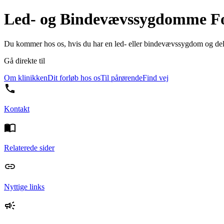
Led- og Bindevævssygdomme F
Du kommer hos os, hvis du har en led- eller bindevævssygdom og delta
Gå direkte til
Om klinikken
Dit forløb hos os
Til pårørende
Find vej
Kontakt
Relaterede sider
Nyttige links