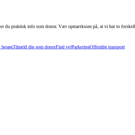
er du praktisk info som donor. Vær opmærksom på, at vi har to forskell
t besøg
Tilmeld dig som donor
Find vej
Parkering
Offentlig transport