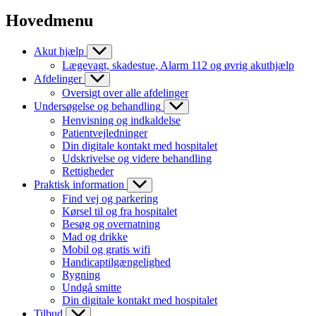
Hovedmenu
Akut hjælp
Lægevagt, skadestue, Alarm 112 og øvrig akuthjælp
Afdelinger
Oversigt over alle afdelinger
Undersøgelse og behandling
Henvisning og indkaldelse
Patientvejledninger
Din digitale kontakt med hospitalet
Udskrivelse og videre behandling
Rettigheder
Praktisk information
Find vej og parkering
Kørsel til og fra hospitalet
Besøg og overnatning
Mad og drikke
Mobil og gratis wifi
Handicaptilgængelighed
Rygning
Undgå smitte
Din digitale kontakt med hospitalet
Tilbud