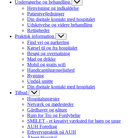
Undersøgelse og behandling
Henvisning og indkaldelse
Patientvejledninger
Din digitale kontakt med hospitalet
Udskrivelse og videre behandling
Rettigheder
Praktisk information
Find vej og parkering
Kørsel til og fra hospitalet
Besøg og overnatning
Mad og drikke
Mobil og gratis wifi
Handicaptilgængelighed
Rygning
Undgå smitte
Din digitale kontakt med hospitalet
Tilbud
Hospitalspræster
Netværk og mødesteder
Gårdhaver og gåture
Rum for Tro og Fordybelse
SMILET - et kreativt værksted for børn og unge
AUH Foredrag
Erhvervspraktik på AUH
Åbent Hospital