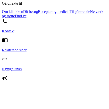
Gå direkte til
Om klinikken
Dit besøg
Recepter og medicin
Til pårørende
Netværk
og støtte
Find vej
Kontakt
Relaterede sider
Nyttige links