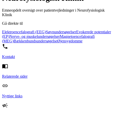
Emneopdelt oversigt over patientvejledninger i Neurofysiologisk
Klinik
Gå direkte til
Elektroencefalografi (EEG)
Søvnundersøgelser
Evokerede potentialer
(EP)
Nerve- og muskelundersøgelser
Magnetoencefalografi
(MEG)
Bækkenbundsundersøgelse
Øjensygdomme
Kontakt
Relaterede sider
Nyttige links