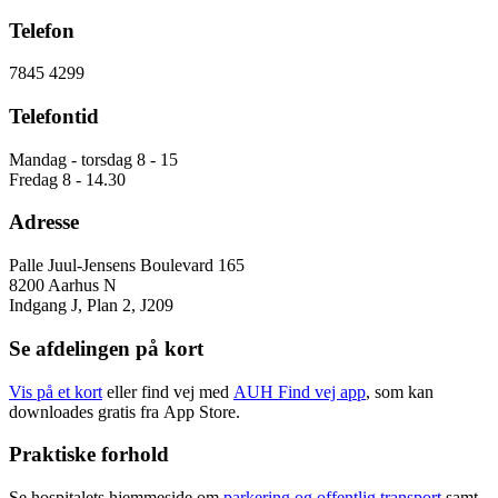
Telefon
7845 4299
Telefontid
Mandag - torsdag 8 - 15
Fredag 8 - 14.30
Adresse
Palle Juul-Jensens Boulevard 165
8200 Aarhus N
Indgang J, Plan 2, J209
Se afdelingen på kort
Vis på et kort
eller find vej med
AUH Find vej app
, som kan
downloades gratis fra App Store.
Praktiske forhold
Se hospitalets hjemmeside om
parkering og offentlig transport
samt