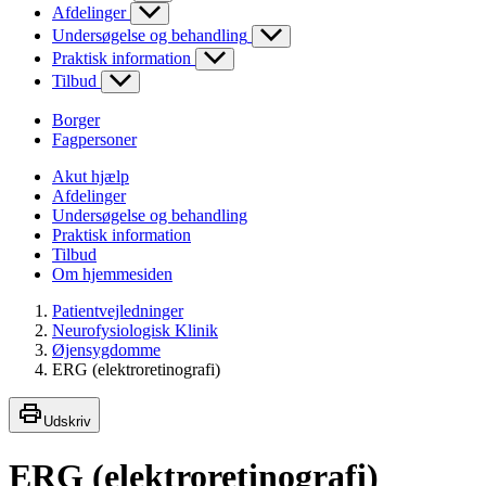
Afdelinger
Undersøgelse og behandling
Praktisk information
Tilbud
Borger
Fagpersoner
Akut hjælp
Afdelinger
Undersøgelse og behandling
Praktisk information
Tilbud
Om hjemmesiden
Patientvejledninger
Neurofysiologisk Klinik
Øjensygdomme
ERG (elektroretinografi)
Udskriv
ERG (elektroretinografi)