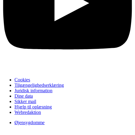
Cookies
Tilgængelighedserklæring
Juridisk information
Dine data
Sikker mail
Hjælp til oplæsning
Webredaktion
Øjensygdomme