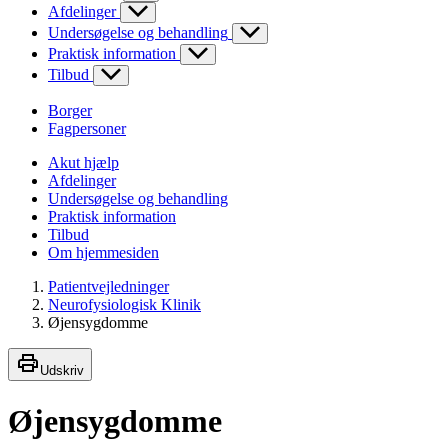
Afdelinger
Undersøgelse og behandling
Praktisk information
Tilbud
Borger
Fagpersoner
Akut hjælp
Afdelinger
Undersøgelse og behandling
Praktisk information
Tilbud
Om hjemmesiden
Patientvejledninger
Neurofysiologisk Klinik
Øjensygdomme
Udskriv
Øjensygdomme