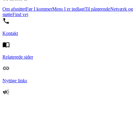
Om afsnittet
Før I kommer
Mens I er indlagt
Til pårørende
Netværk og
støtte
Find vej
Kontakt
Relaterede sider
Nyttige links