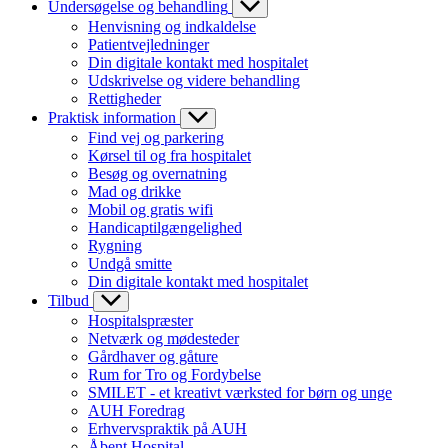
Undersøgelse og behandling
Henvisning og indkaldelse
Patientvejledninger
Din digitale kontakt med hospitalet
Udskrivelse og videre behandling
Rettigheder
Praktisk information
Find vej og parkering
Kørsel til og fra hospitalet
Besøg og overnatning
Mad og drikke
Mobil og gratis wifi
Handicaptilgængelighed
Rygning
Undgå smitte
Din digitale kontakt med hospitalet
Tilbud
Hospitalspræster
Netværk og mødesteder
Gårdhaver og gåture
Rum for Tro og Fordybelse
SMILET - et kreativt værksted for børn og unge
AUH Foredrag
Erhvervspraktik på AUH
Åbent Hospital