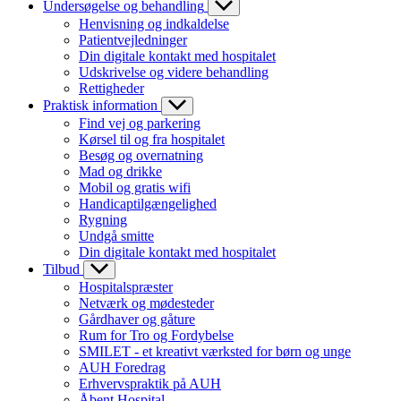
Undersøgelse og behandling
Henvisning og indkaldelse
Patientvejledninger
Din digitale kontakt med hospitalet
Udskrivelse og videre behandling
Rettigheder
Praktisk information
Find vej og parkering
Kørsel til og fra hospitalet
Besøg og overnatning
Mad og drikke
Mobil og gratis wifi
Handicaptilgængelighed
Rygning
Undgå smitte
Din digitale kontakt med hospitalet
Tilbud
Hospitalspræster
Netværk og mødesteder
Gårdhaver og gåture
Rum for Tro og Fordybelse
SMILET - et kreativt værksted for børn og unge
AUH Foredrag
Erhvervspraktik på AUH
Åbent Hospital