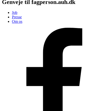
Genveje til fagperson.auh.dk
Job
Presse
Om os