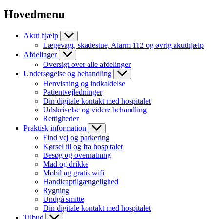
Hovedmenu
Akut hjælp
Lægevagt, skadestue, Alarm 112 og øvrig akuthjælp
Afdelinger
Oversigt over alle afdelinger
Undersøgelse og behandling
Henvisning og indkaldelse
Patientvejledninger
Din digitale kontakt med hospitalet
Udskrivelse og videre behandling
Rettigheder
Praktisk information
Find vej og parkering
Kørsel til og fra hospitalet
Besøg og overnatning
Mad og drikke
Mobil og gratis wifi
Handicaptilgængelighed
Rygning
Undgå smitte
Din digitale kontakt med hospitalet
Tilbud