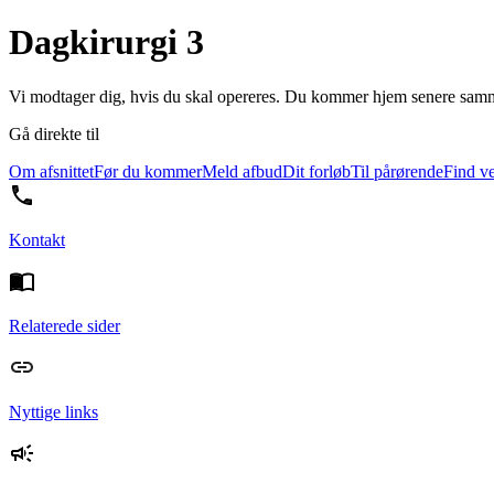
Dagkirurgi 3
Vi modtager dig, hvis du skal opereres. Du kommer hjem senere samme
Gå direkte til
Om afsnittet
Før du kommer
Meld afbud
Dit forløb
Til pårørende
Find ve
Kontakt
Relaterede sider
Nyttige links