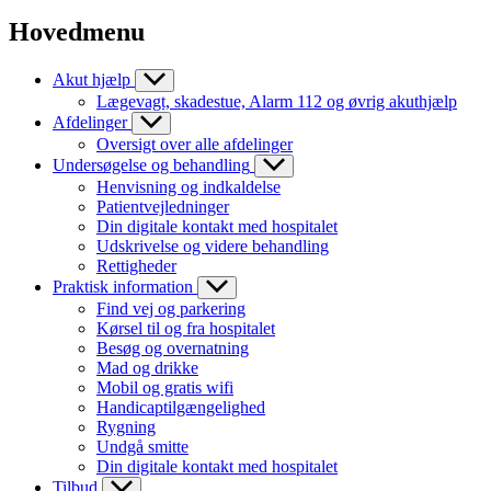
Hovedmenu
Akut hjælp
Lægevagt, skadestue, Alarm 112 og øvrig akuthjælp
Afdelinger
Oversigt over alle afdelinger
Undersøgelse og behandling
Henvisning og indkaldelse
Patientvejledninger
Din digitale kontakt med hospitalet
Udskrivelse og videre behandling
Rettigheder
Praktisk information
Find vej og parkering
Kørsel til og fra hospitalet
Besøg og overnatning
Mad og drikke
Mobil og gratis wifi
Handicaptilgængelighed
Rygning
Undgå smitte
Din digitale kontakt med hospitalet
Tilbud