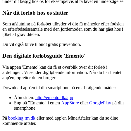
under dit besøg hos os for eksempelvis at få lavet en undersøgelse.
Når dit forløb hos os slutter
Som afslutning på forløbet tilbyder vi dig få måneder efter fødslen
en efterfødselssamtale med den jordemoder, som du har gået hos i
løbet af graviditeten.
Du vil også blive tilbudt gratis prævention.
Den digitale forløbsguide 'Emento'
Via appen 'Emento' kan du få et overblik over dit forløb i
afdelingen. Vi sender dig løbende information. Når du har hentet
app'en, opretter du en bruger.
Download app'en til din smartphone på én af følgende måder:
Åbn siden:
http://emento.dk/app
Søg på "Emento" i enten
AppStore
eller
GooglePlay
på din
smartphone
På
booking.rm.dk
eller med app'en MineAftaler kan du se dine
kommende aftaler.