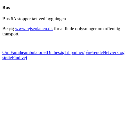
Bus
Bus 6A stopper tæt ved bygningen.
Besøg
www.rejseplanen.dk
for at finde oplysninger om offentlig
transport.
Om Familieambulatoriet
Dit besøg
Til partner/pårørende
Netværk og
støtte
Find vej