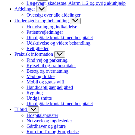
Lægevagt, skadestue, Alarm 112 og øvrig akuthjælp
Afdelinger
Oversigt over alle afdelinger
Undersøgelse og behandling
Henvisning og indkaldelse
Patientvejledninger
Din digitale kontakt med hospitalet
Udskrivelse og videre behandling
Rettigheder
Praktisk information
Find vej og parkering
Kørsel til og fra hospitalet
Besøg og overnatning
Mad og drikke
Mobil og gratis wifi
Handicaptilgængelighed
Rygning
Undgå smitte
Din digitale kontakt med hospitalet
Tilbud
Hospitalspræster
Netværk og mødesteder
Gårdhaver og gåture
Rum for Tro og Fordybelse