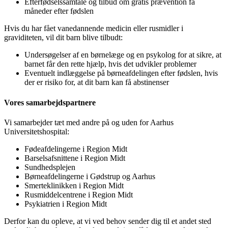
Efterfødselssamtale og tilbud om gratis prævention få
måneder efter fødslen
Hvis du har fået vanedannende medicin eller rusmidler i
graviditeten, vil dit barn blive tilbudt:
Undersøgelser af en børnelæge og en psykolog for at sikre, at
barnet får den rette hjælp, hvis det udvikler problemer
Eventuelt indlæggelse på børneafdelingen efter fødslen, hvis
der er risiko for, at dit barn kan få abstinenser
Vores samarbejdspartnere
Vi samarbejder tæt med andre på og uden for Aarhus
Universitetshospital:
Fødeafdelingerne i Region Midt
Barselsafsnittene i Region Midt
Sundhedsplejen
Børneafdelingerne i Gødstrup og Aarhus
Smerteklinikken i Region Midt
Rusmiddelcentrene i Region Midt
Psykiatrien i Region Midt
Derfor kan du opleve, at vi ved behov sender dig til et andet sted