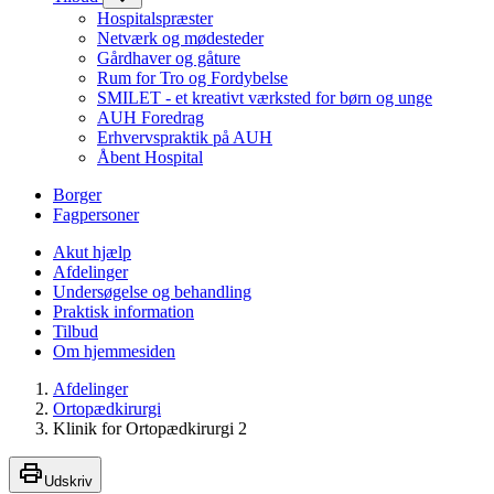
Hospitalspræster
Netværk og mødesteder
Gårdhaver og gåture
Rum for Tro og Fordybelse
SMILET - et kreativt værksted for børn og unge
AUH Foredrag
Erhvervspraktik på AUH
Åbent Hospital
Borger
Fagpersoner
Akut hjælp
Afdelinger
Undersøgelse og behandling
Praktisk information
Tilbud
Om hjemmesiden
Afdelinger
Ortopædkirurgi
Klinik for Ortopædkirurgi 2
Udskriv