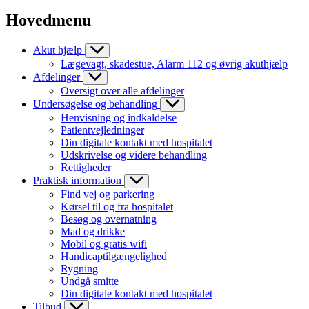
Hovedmenu
Akut hjælp
Lægevagt, skadestue, Alarm 112 og øvrig akuthjælp
Afdelinger
Oversigt over alle afdelinger
Undersøgelse og behandling
Henvisning og indkaldelse
Patientvejledninger
Din digitale kontakt med hospitalet
Udskrivelse og videre behandling
Rettigheder
Praktisk information
Find vej og parkering
Kørsel til og fra hospitalet
Besøg og overnatning
Mad og drikke
Mobil og gratis wifi
Handicaptilgængelighed
Rygning
Undgå smitte
Din digitale kontakt med hospitalet
Tilbud