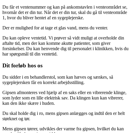
Du får et ventenummer og kan på ankomstavlen i venteområdet se,
hvornår det er din tur. Når det er din tur, skal du gå til venteområde
1, hvor du bliver hentet af en sygeplejerske.
Der er mulighed for at tage et glas vand, mens du venter.
Du kan opleve ventetid. Vi prøver så vidt muligt at overholde din
aftalte tid, men der kan komme akutte patienter, som giver
forsinkelser. Du kan henvende dig til personalet i klinikken, hvis du
har spørgsmål til din ventetid.
Dit forløb hos os
Du sidder i en behandlerstol, som kan hæves og sænkes, så
sygeplejersken får en korrekt arbejdsstilling.
Gipsen afmonteres ved hjælp af en saks eller en vibrerende klinge,
som lyder som en lille elektrisk sav. Da klingen kun kan vibrerer,
kan den ikke skære i huden.
Du skal holde dig i ro, mens gipsen anlægges og indtil den er helt
størknet og tør.
Mens gipsen tørrer, udvikles der varme fra gipsen, hvilket du kan