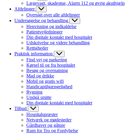
Lægevagt, skadestue, Alarm 112 og øvrig akuthjælp
Afdelinger
Oversigt over alle afdelinger
Undersøgelse og behandling
Henvisning og indkaldelse
Patientvejledninger
Din digitale kontakt med hospitalet
Udskrivelse og videre behandling
Rettigheder
Praktisk information
Find vej og parkering
Kørsel til og fra hospitalet
Besøg og overnatning
Mad og drikke
Mobil og gratis wifi
Handicaptilgængelighed
Rygning
Undgå smitte
Din digitale kontakt med hospitalet
Tilbud
Hospitalspræster
Netværk og mødesteder
Gårdhaver og gåture
Rum for Tro og Fordybelse