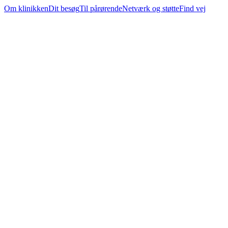
Om klinikken
Dit besøg
Til pårørende
Netværk og støtte
Find vej