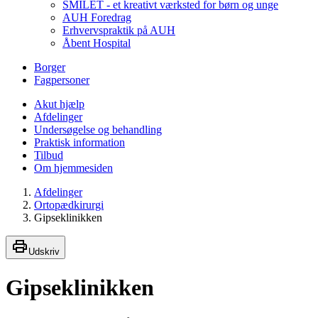
SMILET - et kreativt værksted for børn og unge
AUH Foredrag
Erhvervspraktik på AUH
Åbent Hospital
Borger
Fagpersoner
Akut hjælp
Afdelinger
Undersøgelse og behandling
Praktisk information
Tilbud
Om hjemmesiden
Afdelinger
Ortopædkirurgi
Gipseklinikken
Udskriv
Gipseklinikken