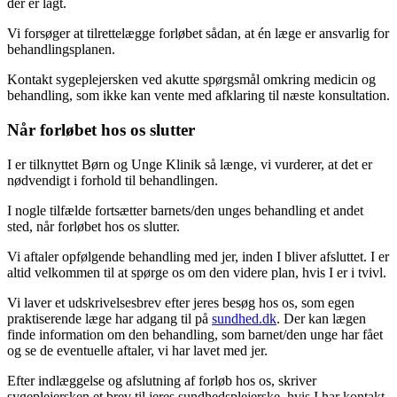
der er lagt.
Vi forsøger at tilrettelægge forløbet sådan, at én læge er ansvarlig for
behandlingsplanen.
Kontakt sygeplejersken ved akutte spørgsmål omkring medicin og
behandling, som ikke kan vente med afklaring til næste konsultation.
Når forløbet hos os slutter
I er tilknyttet Børn og Unge Klinik så længe, vi vurderer, at det er
nødvendigt i forhold til behandlingen.
I nogle tilfælde fortsætter barnets/den unges behandling et andet
sted, når forløbet hos os slutter.
Vi aftaler opfølgende behandling med jer, inden I bliver afsluttet. I er
altid velkommen til at spørge os om den videre plan, hvis I er i tvivl.
Vi laver et udskrivelsesbrev efter jeres besøg hos os, som egen
praktiserende læge har adgang til på
sundhed.dk
. Der kan lægen
finde information om den behandling, som barnet/den unge har fået
og se de eventuelle aftaler, vi har lavet med jer.
Efter indlæggelse og afslutning af forløb hos os, skriver
sygeplejersken et brev til jeres sundhedsplejerske, hvis I har kontakt.