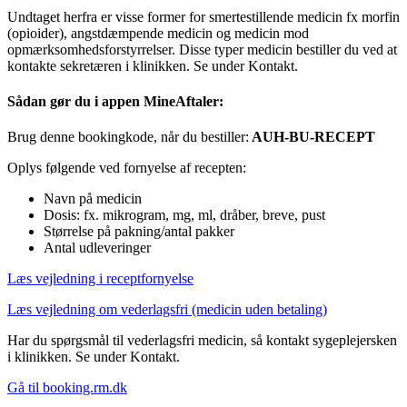
Undtaget herfra er visse former for smertestillende medicin fx morfin
(opioider), angstdæmpende medicin og medicin mod
opmærksomhedsforstyrrelser. Disse typer medicin bestiller du ved at
kontakte sekretæren i klinikken. Se under Kontakt.
Sådan gør du i appen MineAftaler:
Brug denne bookingkode, når du bestiller:
AUH-BU-RECEPT
Oplys følgende ved fornyelse af recepten:
Navn på medicin
Dosis: fx. mikrogram, mg, ml, dråber, breve, pust
Størrelse på pakning/antal pakker
Antal udleveringer
Læs vejledning i receptfornyelse
Læs vejledning om vederlagsfri (medicin uden betaling)
Har du spørgsmål til vederlagsfri medicin, så kontakt sygeplejersken
i klinikken. Se under Kontakt.
Gå til booking.rm.dk