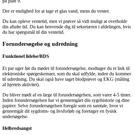
på plan 9.
Der er mulighed for at tage et glas vand, mens du venter.
Du kan opleve ventetid, men vi prøver så vidt muligt at overholde
din aftalte tid. Du kan henvende dig til sekretæren i afdelingen, hvis
du har spørgsmål til din ventetid.
Forundersøgelse og udredning
Funktionel lidelse/BDS
Et par uger før du møder til forundersøgelse, modtager du et link til
elektroniske spørgeskemaer, som du skal udfylde, inden du kommer
til udredning. Du skal også have taget blodprøver og EKG (måling
af hjertets aktivitet).
Du bliver mødt af en læge til forundersøgelsen, som varer 4-5 timer.
Inden forundersøgelsen har vi gennemgået din sygehistorie og dine
papirer. Selve forundersøgelsen foregår som en samtale, hvor vi
gennemgår dit sygdoms- og livsforløb og foretager en fysisk
undersøgelse.
Helbredsangst