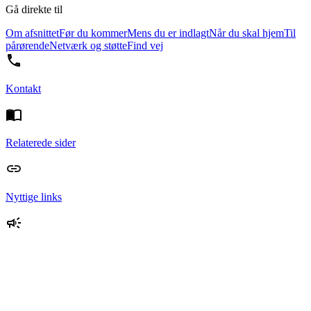
Gå direkte til
Om afsnittet
Før du kommer
Mens du er indlagt
Når du skal hjem
Til
pårørende
Netværk og støtte
Find vej
Kontakt
Relaterede sider
Nyttige links