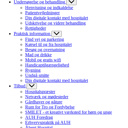
Undersøgelse og behandling
Henvisning og indkaldelse
Patientvejledninger
Din digitale kontakt med hospitalet
Udskrivelse og videre behandling
Rettigheder
Praktisk information
Find vej og parkering
Kørsel til og fra hospitalet
Besøg og overnatning
Mad og drikke
Mobil og gratis wifi
Handicaptilgængelighed
Rygning
Undgå smitte
Din digitale kontakt med hospitalet
Tilbud
Hospitalspræster
Netværk og mødesteder
Gårdhaver og gåture
Rum for Tro og Fordybelse
SMILET - et kreativt værksted for børn og unge
AUH Foredrag
Erhvervspraktik på AUH
Åbent Hospital