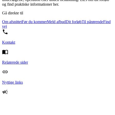
og find praktiske informationer her.
Gå direkte til
Om afsnittet
Før du kommer
Meld afbud
Dit forløb
Til pårørende
Find
vej
Kontakt
Relaterede sider
Nyttige links