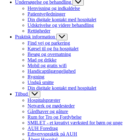
Undersøgelse og behandling
Henvisning og indkaldelse
Patientvejledninger
Din digitale kontakt med hospitalet
Udskrivelse og videre behandling
Rettigheder
Praktisk information
Find vej og parkering
Kørsel til og fra hospitalet
Besøg og overnatning
Mad og drikke
Mobil og gratis wifi
Handicaptilgængelighed
Rygning
Undgå smitte
Din digitale kontakt med hospitalet
Tilbud
Hospitalspræster
Netværk og mødesteder
Gårdhaver og gåture
Rum for Tro og Fordybelse
SMILET - et kreativt værksted for børn og unge
AUH Foredrag
Erhvervspraktik på AUH
Åbent Hospital