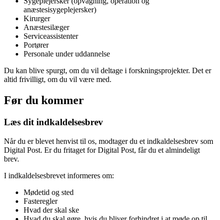
Sygeplejersker (opvågning, operation og
anæstesisygeplejersker)
Kirurger
Anæstesilæger
Serviceassistenter
Portører
Personale under uddannelse
Du kan blive spurgt, om du vil deltage i forskningsprojekter. Det er
altid frivilligt, om du vil være med.
Før du kommer
Læs dit indkaldelsesbrev
Når du er blevet henvist til os, modtager du et indkaldelsesbrev som
Digital Post. Er du fritaget for Digital Post, får du et almindeligt
brev.
I indkaldelsesbrevet informeres om:
Mødetid og sted
Fasteregler
Hvad der skal ske
Hvad du skal gøre, hvis du bliver forhindret i at møde op til