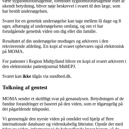
være sygdomsforårsagende, formodet sygdomsforårsagende eller af
ukendt betydning, bliver nøje beskrevet i svaret til den læge, som
har bestilt undersøgelsen.
Svaret for en genetisk undersøgelse kan tage mellem få dage og 8
uger, afhængig af undersøgelsens omfang, og om vi har
forudgående genetisk viden om dig eller din familie.
Resultatet af din undersøgelse modtages og arkiveres i den
rekvirerende afdeling. En kopi af svaret opbevares også elektronisk
på MOMA.
For patienter i Region Midtjylland bliver en kopi af svaret arkiveret i
den elektroniske patientjournal MidtEPJ.
Svaret kan
ikke
tilgås via sundhed.dk.
Tolkning af gentest
MOMA sender et skriftligt svar på genanalysen. Betydningen af de
fundne forandringer er baseret på den viden, som er tilgængelig på
det pågældende tidspunkt.
Vi gennemgår den nyeste viden på området ved hjælp af flere
internationale databaser og videnskabelig litteratur. Opstår der med