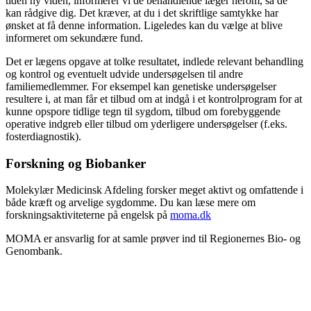
tiden ny viden, informerer vi de behandlende læger herom, så de
kan rådgive dig. Det kræver, at du i det skriftlige samtykke har
ønsket at få denne information. Ligeledes kan du vælge at blive
informeret om sekundære fund.
Det er lægens opgave at tolke resultatet, indlede relevant behandling
og kontrol og eventuelt udvide undersøgelsen til andre
familiemedlemmer. For eksempel kan genetiske undersøgelser
resultere i, at man får et tilbud om at indgå i et kontrolprogram for at
kunne opspore tidlige tegn til sygdom, tilbud om forebyggende
operative indgreb eller tilbud om yderligere undersøgelser (f.eks.
fosterdiagnostik).
Forskning og Biobanker
Molekylær Medicinsk Afdeling forsker meget aktivt og omfattende i
både kræft og arvelige sygdomme. Du kan læse mere om
forskningsaktiviteterne på engelsk på
moma.dk
MOMA er ansvarlig for at samle prøver ind til Regionernes Bio- og
Genombank.