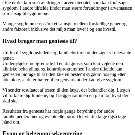
Ofte er det kun små ændringer i arvematerialet, som kan forårsage
sygdom. I andre tilfælde finder man større forandringer i arvemassen
som årsag til sygdomme.
Mange sygdomme opstår i et samspil mellem forskellige gener og
andre faktorer, inklusive det miljø man lever i og ens livsstil.
Hvad bruger man gentests til?
Ud fra dit sygdomsbillede og familiehistorie undersøger vi relevante
gener.
Undersøgelserne fører ofte til en diagnose, som kan vejlede den
kliniske behandling og kontrolprogrammer. I andre tilfælde kan
gentesten bidrage til at udelukke en bestemt sygdom hos dig eller
udelukke, at du er bærer af en genvariant der kan give sygdom.
Vi sender resultatet af testen til den læge, der behandler dig. Lægen
vil forklare dig fundene, og I lægger sammen en plan for, hvad der
skal ske.
Resultater fra gentests har nogle gange betydning for andre
familiemedlemmer og eventuelle børn. Det vil din læge også tage
hånd om.
Exom og helgenom sekventering