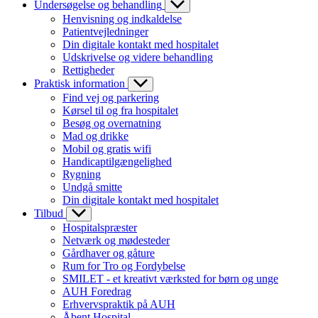
Undersøgelse og behandling
Henvisning og indkaldelse
Patientvejledninger
Din digitale kontakt med hospitalet
Udskrivelse og videre behandling
Rettigheder
Praktisk information
Find vej og parkering
Kørsel til og fra hospitalet
Besøg og overnatning
Mad og drikke
Mobil og gratis wifi
Handicaptilgængelighed
Rygning
Undgå smitte
Din digitale kontakt med hospitalet
Tilbud
Hospitalspræster
Netværk og mødesteder
Gårdhaver og gåture
Rum for Tro og Fordybelse
SMILET - et kreativt værksted for børn og unge
AUH Foredrag
Erhvervspraktik på AUH
Åbent Hospital