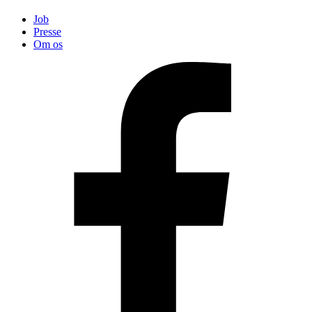
Job
Presse
Om os