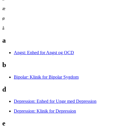
æ
ø
å
a
Angst: Enhed for Angst og OCD
b
Bipolar: Klinik for Bipolar Sygdom
d
Depression: Enhed for Unge med Depression
Depression: Klinik for Depression
e