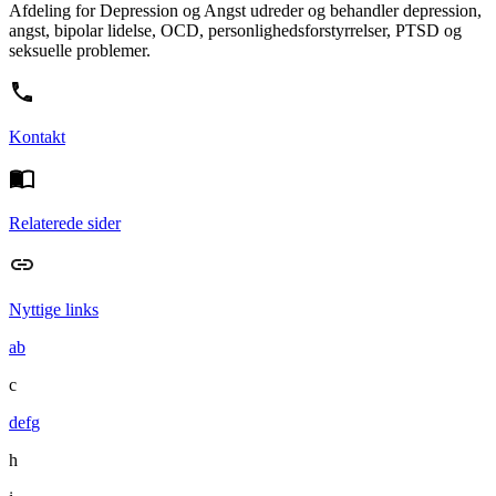
Afdeling for Depression og Angst udreder og behandler depression,
angst, bipolar lidelse, OCD, personlighedsforstyrrelser, PTSD og
seksuelle problemer.
Kontakt
Relaterede sider
Nyttige links
a
b
c
d
e
f
g
h