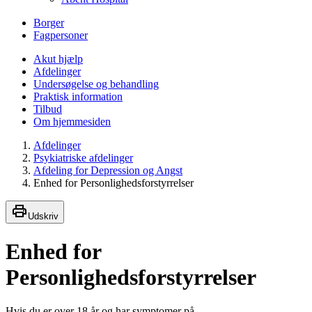
Borger
Fagpersoner
Akut hjælp
Afdelinger
Undersøgelse og behandling
Praktisk information
Tilbud
Om hjemmesiden
Afdelinger
Psykiatriske afdelinger
Afdeling for Depression og Angst
Enhed for Personlighedsforstyrrelser
Udskriv
Enhed for
Personlighedsforstyrrelser
Hvis du er over 18 år og har symptomer på