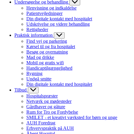
Undersøgelse og behandling
Henvisning og indkaldelse
Patientvejledninger
Din digitale kontakt med hospitalet
Udskrivelse og videre behandling
Rettigheder
Praktisk information
Find vej og parkering
Kørsel til og fra hospitalet
Besøg og overnatning
Mad og drikke
Mobil og gratis wifi
Handicaptilgængelighed
Rygning
Undgå smitte
Din digitale kontakt med hospitalet
Tilbud
Hospitalspræster
Netværk og mødesteder
Gårdhaver og gåture
Rum for Tro og Fordybelse
SMILET - et kreativt værksted for børn og unge
AUH Foredrag
Erhvervspraktik på AUH
Åbent Hospital