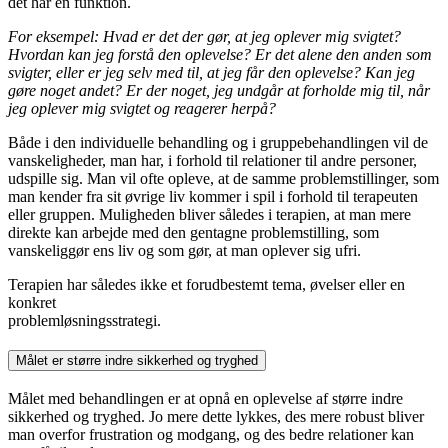
det har en funktion.
For eksempel: Hvad er det der gør, at jeg oplever mig svigtet?
Hvordan kan jeg forstå den oplevelse? Er det alene den anden som
svigter, eller er jeg selv med til, at jeg får den
oplevelse? Kan jeg
gøre noget andet? Er der noget, jeg undgår at forholde mig til, når
jeg
oplever mig svigtet og reagerer herpå?
Både i den individuelle behandling og i gruppebehandlingen vil de
vanskeligheder, man har, i forhold til relationer til andre personer,
udspille sig. Man vil ofte opleve, at de samme problemstillinger, som
man kender fra sit øvrige liv kommer i spil i forhold til terapeuten
eller gruppen. Muligheden bliver således i terapien, at man mere
direkte kan arbejde med den gentagne problemstilling, som
vanskeliggør ens liv og som gør, at man oplever sig ufri.
Terapien har således ikke et forudbestemt tema, øvelser eller en
konkret
problemløsningsstrategi.
Målet er større indre sikkerhed og tryghed
Målet med behandlingen er at opnå en oplevelse af større indre
sikkerhed og tryghed. Jo mere dette lykkes, des mere robust bliver
man overfor frustration og modgang, og des bedre relationer kan