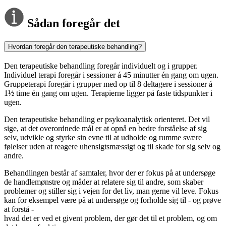
Sådan foregår det
Hvordan foregår den terapeutiske behandling?
Den terapeutiske behandling foregår individuelt og i grupper.
Individuel terapi foregår i sessioner á 45 minutter én gang om ugen.
Gruppeterapi foregår i grupper med op til 8 deltagere i sessioner á
1½ time én gang om ugen. Terapierne ligger på faste tidspunkter i
ugen.
Den terapeutiske behandling er psykoanalytisk orienteret. Det vil
sige, at det overordnede mål er at opnå en bedre forståelse af sig
selv, udvikle og styrke sin evne til at udholde og rumme svære
følelser uden at reagere uhensigtsmæssigt og til skade for sig selv og
andre.
Behandlingen består af samtaler, hvor der er fokus på at undersøge
de handlemønstre og måder at relatere sig til andre, som skaber
problemer og stiller sig i vejen for det liv, man gerne vil leve. Fokus
kan for eksempel være på at undersøge og forholde sig til - og prøve
at forstå -
hvad det er ved et givent problem, der gør det til et problem, og om