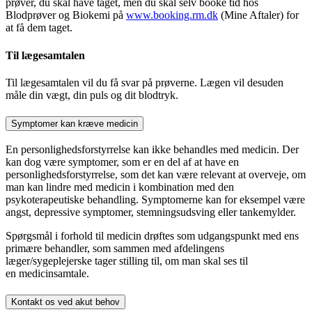
prøver, du skal have taget, men du skal selv booke tid hos
Blodprøver og Biokemi på
www.booking.rm.dk
(Mine Aftaler) for
at få dem taget.
Til lægesamtalen
Til lægesamtalen vil du få svar på prøverne. Lægen vil desuden
måle din vægt, din puls og dit blodtryk.
Symptomer kan kræve medicin
En personlighedsforstyrrelse kan ikke behandles med medicin. Der
kan dog være symptomer, som er en del af at have en
personlighedsforstyrrelse, som det kan være relevant at overveje, om
man kan lindre med medicin i kombination med den
psykoterapeutiske behandling. Symptomerne kan for eksempel være
angst, depressive symptomer, stemningsudsving eller tankemylder.
Spørgsmål i forhold til medicin drøftes som udgangspunkt med ens
primære behandler, som sammen med afdelingens
læger/sygeplejerske tager stilling til, om man skal ses til
en medicinsamtale.
Kontakt os ved akut behov