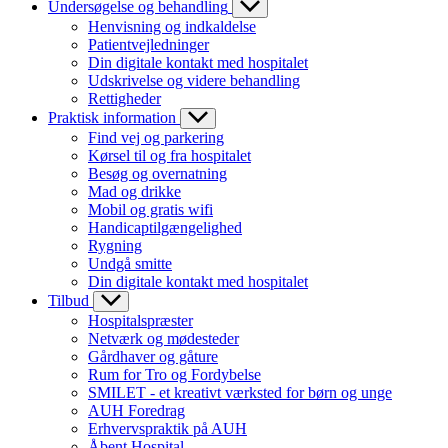
Undersøgelse og behandling
Henvisning og indkaldelse
Patientvejledninger
Din digitale kontakt med hospitalet
Udskrivelse og videre behandling
Rettigheder
Praktisk information
Find vej og parkering
Kørsel til og fra hospitalet
Besøg og overnatning
Mad og drikke
Mobil og gratis wifi
Handicaptilgængelighed
Rygning
Undgå smitte
Din digitale kontakt med hospitalet
Tilbud
Hospitalspræster
Netværk og mødesteder
Gårdhaver og gåture
Rum for Tro og Fordybelse
SMILET - et kreativt værksted for børn og unge
AUH Foredrag
Erhvervspraktik på AUH
Åbent Hospital