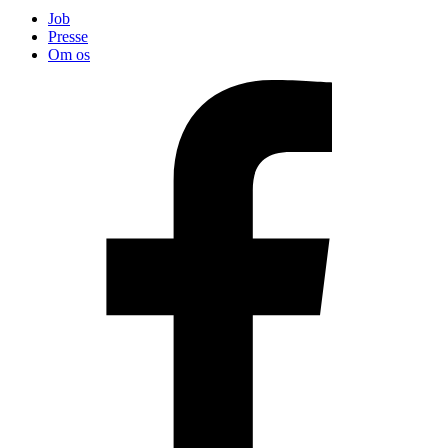
Job
Presse
Om os