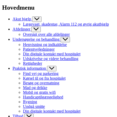
Hovedmenu
Akut hjælp
Lægevagt, skadestue, Alarm 112 og øvrig akuthjælp
Afdelinger
Oversigt over alle afdelinger
Undersøgelse og behandling
Henvisning og indkaldelse
Patientvejledninger
Din digitale kontakt med hospitalet
Udskrivelse og videre behandling
Rettigheder
Praktisk information
Find vej og parkering
Kørsel til og fra hospitalet
Besøg og overnatning
Mad og drikke
Mobil og gratis wifi
Handicaptilgængelighed
Rygning
Undgå smitte
Din digitale kontakt med hospitalet
Tilbud