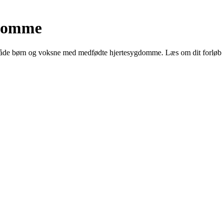
gdomme
åde børn og voksne med medfødte hjertesygdomme. Læs om dit forløb o