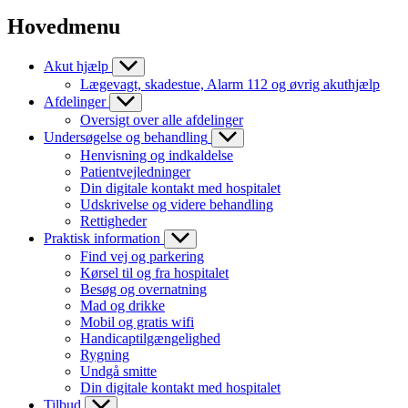
Hovedmenu
Akut hjælp
Lægevagt, skadestue, Alarm 112 og øvrig akuthjælp
Afdelinger
Oversigt over alle afdelinger
Undersøgelse og behandling
Henvisning og indkaldelse
Patientvejledninger
Din digitale kontakt med hospitalet
Udskrivelse og videre behandling
Rettigheder
Praktisk information
Find vej og parkering
Kørsel til og fra hospitalet
Besøg og overnatning
Mad og drikke
Mobil og gratis wifi
Handicaptilgængelighed
Rygning
Undgå smitte
Din digitale kontakt med hospitalet
Tilbud