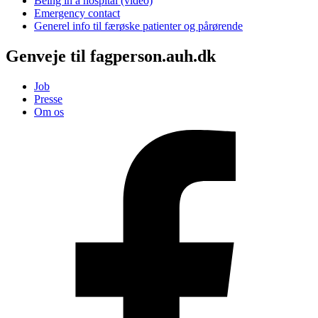
Being in a hospital (video)
Emergency contact
Generel info til færøske patienter og pårørende
Genveje til fagperson.auh.dk
Job
Presse
Om os