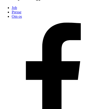
Job
Presse
Om os