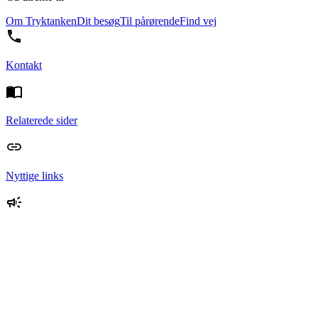
Om Tryktanken
Dit besøg
Til pårørende
Find vej
Kontakt
Relaterede sider
Nyttige links