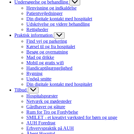
Undersøgelse og behandling
Henvisning og indkaldelse
Patientvejledninger
Din digitale kontakt med hospitalet
Udskrivelse og videre behandling
Rettigheder
Praktisk information
Find vej og parkering
Kørsel til og fra hospitalet
Besøg og overnatning
Mad og drikke
Mobil og gratis wifi
Handicaptilgængelighed
Rygning
Undgå smitte
Din digitale kontakt med hospitalet
Tilbud
Hospitalspræster
Netværk og mødesteder
Gårdhaver og gåture
Rum for Tro og Fordybelse
SMILET - et kreativt værksted for børn og unge
AUH Foredrag
Erhvervspraktik på AUH
Åbent Hospital