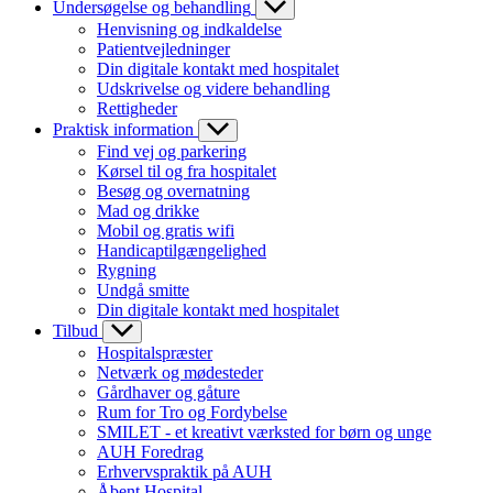
Undersøgelse og behandling
Henvisning og indkaldelse
Patientvejledninger
Din digitale kontakt med hospitalet
Udskrivelse og videre behandling
Rettigheder
Praktisk information
Find vej og parkering
Kørsel til og fra hospitalet
Besøg og overnatning
Mad og drikke
Mobil og gratis wifi
Handicaptilgængelighed
Rygning
Undgå smitte
Din digitale kontakt med hospitalet
Tilbud
Hospitalspræster
Netværk og mødesteder
Gårdhaver og gåture
Rum for Tro og Fordybelse
SMILET - et kreativt værksted for børn og unge
AUH Foredrag
Erhvervspraktik på AUH
Åbent Hospital