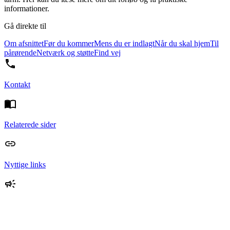
informationer.
Gå direkte til
Om afsnittet
Før du kommer
Mens du er indlagt
Når du skal hjem
Til
pårørende
Netværk og støtte
Find vej
Kontakt
Relaterede sider
Nyttige links