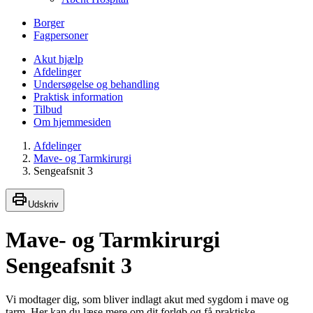
Borger
Fagpersoner
Akut hjælp
Afdelinger
Undersøgelse og behandling
Praktisk information
Tilbud
Om hjemmesiden
Afdelinger
Mave- og Tarmkirurgi
Sengeafsnit 3
Udskriv
Mave- og Tarmkirurgi
Sengeafsnit 3
Vi modtager dig, som bliver indlagt akut med sygdom i mave og
tarm. Her kan du læse mere om dit forløb og få praktiske