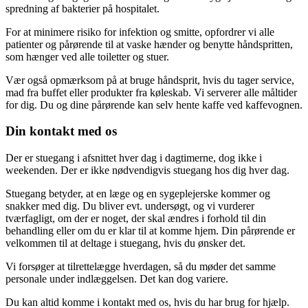
spredning af bakterier på hospitalet.
For at minimere risiko for infektion og smitte, opfordrer vi alle
patienter og pårørende til at vaske hænder og benytte håndspritten,
som hænger ved alle toiletter og stuer.
Vær også opmærksom på at bruge håndsprit, hvis du tager service,
mad fra buffet eller produkter fra køleskab. Vi serverer alle måltider
for dig. Du og dine pårørende kan selv hente kaffe ved kaffevognen.
Din kontakt med os
Der er stuegang i afsnittet hver dag i dagtimerne, dog ikke i
weekenden. Der er ikke nødvendigvis stuegang hos dig hver dag.
Stuegang betyder, at en læge og en sygeplejerske kommer og
snakker med dig. Du bliver evt. undersøgt, og vi vurderer
tværfagligt, om der er noget, der skal ændres i forhold til din
behandling eller om du er klar til at komme hjem. Din pårørende er
velkommen til at deltage i stuegang, hvis du ønsker det.
Vi forsøger at tilrettelægge hverdagen, så du møder det samme
personale under indlæggelsen. Det kan dog variere.
Du kan altid komme i kontakt med os, hvis du har brug for hjælp.