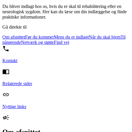
Du bliver indlagt hos os, hvis du er skal til rehabilitering efter en
neurologisk sygdom. Her kan du læse om din indlæggelse og finde
praktiske informationer.
Gå direkte til
Om afsnittet
Før du kommer
Mens du er indlagt
Når du skal hjem
Til
pårørende
Netværk og støtte
Find vej
Kontakt
Relaterede sider
Nyttige links
Om afsnittet