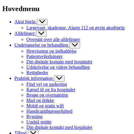
Hovedmenu
Akut hjælp
Lægevagt, skadestue, Alarm 112 og øvrig akuthjælp
Afdelinger
Oversigt over alle afdelinger
Undersøgelse og behandling
Henvisning og indkaldelse
Patientvejledninger
Din digitale kontakt med hospitalet
Udskrivelse og videre behandling
Rettigheder
Praktisk information
Find vej og parkering
Kørsel til og fra hospitalet
Besøg og overnatning
Mad og drikke
Mobil og gratis wifi
Handicaptilgængelighed
Rygning
Undgå smitte
Din digitale kontakt med hospitalet
Tilbud