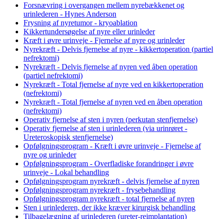
Forsnævring i overgangen mellem nyrebækkenet og
urinlederen - Hynes Anderson
Frysning af nyretumor - kryoablation
Kikkertundersøgelse af nyre eller urinleder
Kræft i øvre urinveje - Fjernelse af nyre og urinleder
Nyrekræft - Delvis fjernelse af nyre - kikkertoperation (partiel
nefrektomi)
Nyrekræft - Delvis fjernelse af nyren ved åben operation
(partiel nefrektomi)
Nyrekræft - Total fjernelse af nyre ved en kikkertoperation
(nefrektomi)
Nyrekræft - Total fjernelse af nyren ved en åben operation
(nefrektomi)
Operativ fjernelse af sten i nyren (perkutan stenfjernelse)
Operativ fjernelse af sten i urinlederen (via urinrøret -
Ureteroskopisk stenfjernelse)
Opfølgningsprogram - Kræft i øvre urinveje - Fjernelse af
nyre og urinleder
Opfølgningsprogram - Overfladiske forandringer i øvre
urinveje - Lokal behandling
Opfølgningsprogram nyrekræft - delvis fjernelse af nyren
Opfølgningsprogram nyrekræft - frysebehandling
Opfølgningsprogram nyrekræft - total fjernelse af nyren
Sten i urinlederen, der ikke kræver kirurgisk behandling
Tilbagelægning af urinlederen (ureter-reimplantation)