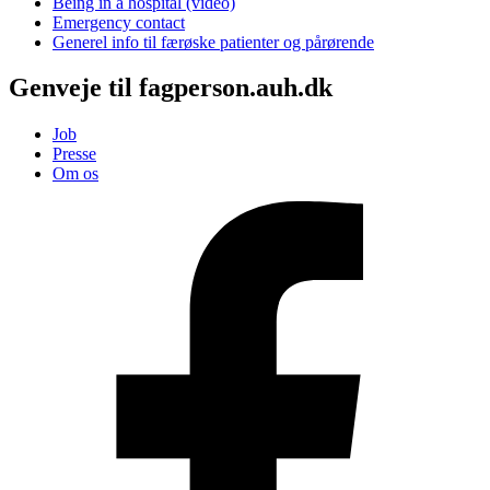
Being in a hospital (video)
Emergency contact
Generel info til færøske patienter og pårørende
Genveje til fagperson.auh.dk
Job
Presse
Om os