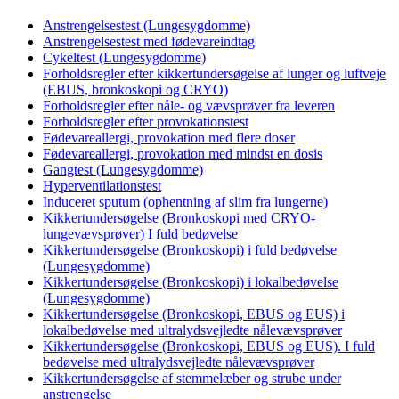
Anstrengelsestest (Lungesygdomme)
Anstrengelsestest med fødevareindtag
Cykeltest (Lungesygdomme)
Forholdsregler efter kikkertundersøgelse af lunger og luftveje
(EBUS, bronkoskopi og CRYO)
Forholdsregler efter nåle- og vævsprøver fra leveren
Forholdsregler efter provokationstest
Fødevareallergi, provokation med flere doser
Fødevareallergi, provokation med mindst en dosis
Gangtest (Lungesygdomme)
Hyperventilationstest
Induceret sputum (ophentning af slim fra lungerne)
Kikkertundersøgelse (Bronkoskopi med CRYO-
lungevævsprøver) I fuld bedøvelse
Kikkertundersøgelse (Bronkoskopi) i fuld bedøvelse
(Lungesygdomme)
Kikkertundersøgelse (Bronkoskopi) i lokalbedøvelse
(Lungesygdomme)
Kikkertundersøgelse (Bronkoskopi, EBUS og EUS) i
lokalbedøvelse med ultralydsvejledte nålevævsprøver
Kikkertundersøgelse (Bronkoskopi, EBUS og EUS). I fuld
bedøvelse med ultralydsvejledte nålevævsprøver
Kikkertundersøgelse af stemmelæber og strube under
anstrengelse