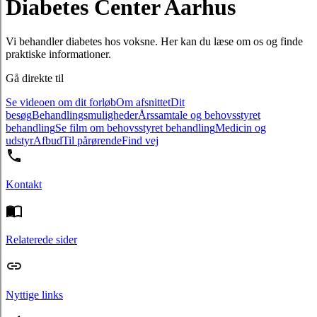
Diabetes Center Aarhus
Vi behandler diabetes hos voksne. Her kan du læse om os og finde
praktiske informationer.
Gå direkte til
Se videoen om dit forløb
Om afsnittet
Dit
besøg
Behandlingsmuligheder
Årssamtale og behovsstyret
behandling
Se film om behovsstyret behandling
Medicin og
udstyr
Afbud
Til pårørende
Find vej
Kontakt
Relaterede sider
Nyttige links